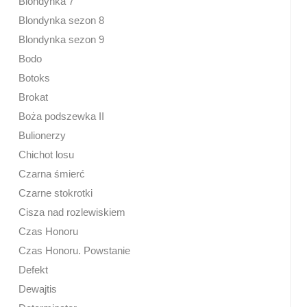
Blondynka 7
Blondynka sezon 8
Blondynka sezon 9
Bodo
Botoks
Brokat
Boża podszewka II
Bulionerzy
Chichot losu
Czarna śmierć
Czarne stokrotki
Cisza nad rozlewiskiem
Czas Honoru
Czas Honoru. Powstanie
Defekt
Dewajtis