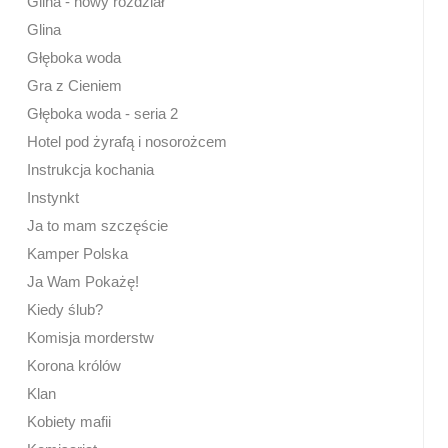
Glina - nowy rozdział
Glina
Głęboka woda
Gra z Cieniem
Głęboka woda - seria 2
Hotel pod żyrafą i nosorożcem
Instrukcja kochania
Instynkt
Ja to mam szczęście
Kamper Polska
Ja Wam Pokażę!
Kiedy ślub?
Komisja morderstw
Korona królów
Klan
Kobiety mafii