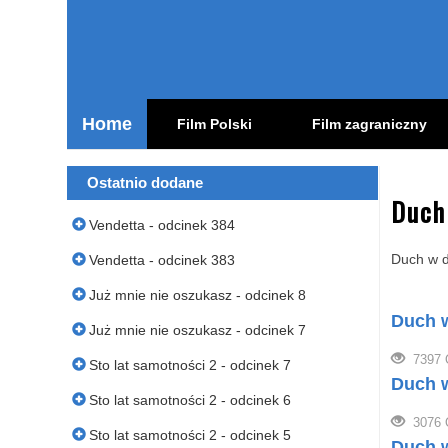
Home
Film Polski
Film zagraniczny
oglądaj polskie seriale online zagranicą bez limitów
Ostatnio dodane
Duch
Vendetta - odcinek 384
Duch w d
Vendetta - odcinek 383
Już mnie nie oszukasz - odcinek 8
Duch w
Już mnie nie oszukasz - odcinek 7
7397 
Sto lat samotności 2 - odcinek 7
Duch w
Sto lat samotności 2 - odcinek 6
3076 
Sto lat samotności 2 - odcinek 5
Duch w