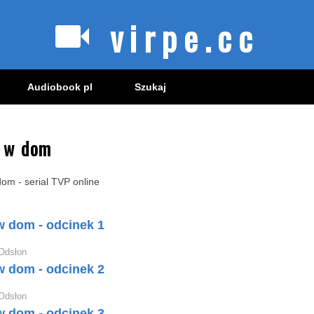
virpe.cc
Audiobook pl
Szukaj
 w dom
om - serial TVP online
 dom - odcinek 1
Odsłon
 dom - odcinek 2
Odsłon
 dom - odcinek 3