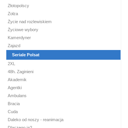
Złotopolscy
Zołza
Życie nad rozlewiskiem
Życiowe wybory
Kamerdyner
Zajazd
Seriale Polsat
2XL
48h. Zaginieni
Akademik
Agentki
Ambulans
Bracia
Cuda
Daleko od noszy - reanimacja
Dlaczego ja?