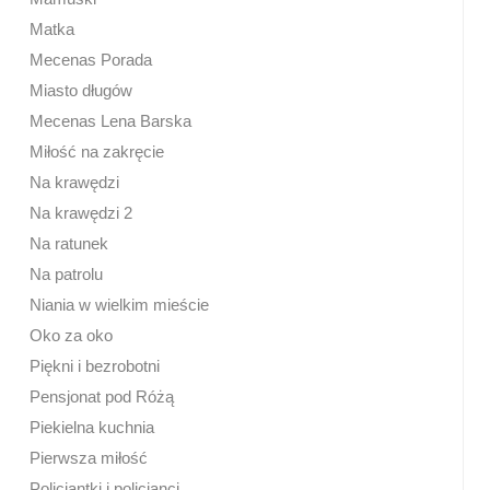
Matka
Mecenas Porada
Miasto długów
Mecenas Lena Barska
Miłość na zakręcie
Na krawędzi
Na krawędzi 2
Na ratunek
Na patrolu
Niania w wielkim mieście
Oko za oko
Piękni i bezrobotni
Pensjonat pod Różą
Piekielna kuchnia
Pierwsza miłość
Policjantki i policjanci