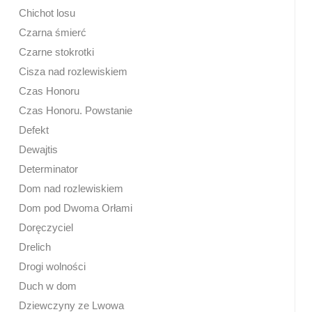
Chichot losu
Czarna śmierć
Czarne stokrotki
Cisza nad rozlewiskiem
Czas Honoru
Czas Honoru. Powstanie
Defekt
Dewajtis
Determinator
Dom nad rozlewiskiem
Dom pod Dwoma Orłami
Doręczyciel
Drelich
Drogi wolności
Duch w dom
Dziewczyny ze Lwowa