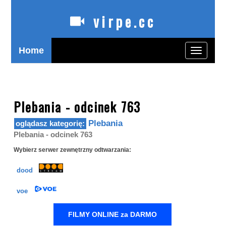
virpe.cc
Home
Toggle
navigatio
oglądaj polskie seriale online zagranicą bez limitów
Plebania - odcinek 763
Plebania
Plebania - odcinek 763
Wybierz serwer zewnętrzny odtwarzania:
dood
voe
FILMY ONLINE za DARMO