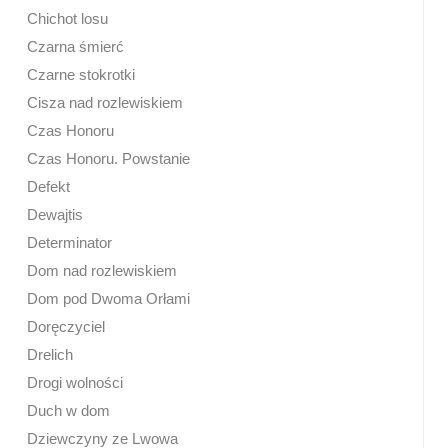
Chichot losu
Czarna śmierć
Czarne stokrotki
Cisza nad rozlewiskiem
Czas Honoru
Czas Honoru. Powstanie
Defekt
Dewajtis
Determinator
Dom nad rozlewiskiem
Dom pod Dwoma Orłami
Doręczyciel
Drelich
Drogi wolności
Duch w dom
Dziewczyny ze Lwowa