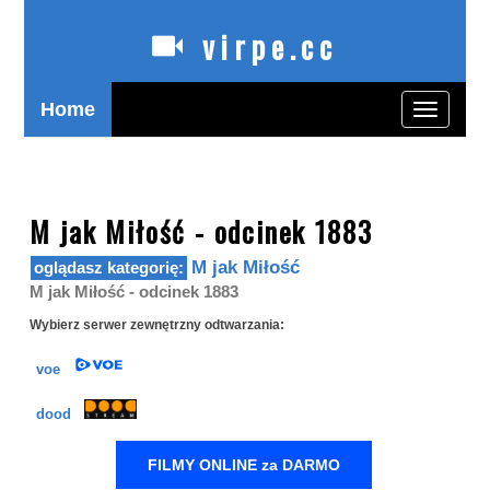
virpe.cc
Home
Toggle
navigatio
oglądaj polskie seriale online zagranicą bez limitów
M jak Miłość - odcinek 1883
M jak Miłość
M jak Miłość - odcinek 1883
Wybierz serwer zewnętrzny odtwarzania:
voe
dood
FILMY ONLINE za DARMO