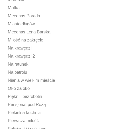
Matka
Mecenas Porada
Miasto długów
Mecenas Lena Barska
Miłość na zakręcie
Na krawędzi
Na krawędzi 2
Na ratunek
Na patrolu
Niania w wielkim mieście
Oko za oko
Piękni i bezrobotni
Pensjonat pod Różą
Piekielna kuchnia
Pierwsza miłość
Policjantki i policjanci