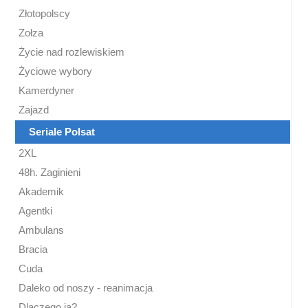
Złotopolscy
Zołza
Życie nad rozlewiskiem
Życiowe wybory
Kamerdyner
Zajazd
Seriale Polsat
2XL
48h. Zaginieni
Akademik
Agentki
Ambulans
Bracia
Cuda
Daleko od noszy - reanimacja
Dlaczego ja?