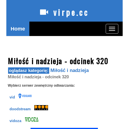
virpe.cc
Home
Toggle
navigatio
oglądaj polskie seriale online zagranicą bez limitów
Miłość i nadzieja - odcinek 320
Miłość i nadzieja
Miłość i nadzieja - odcinek 320
Wybierz serwer zewnętrzny odtwarzania:
vid
doodstream
vidoza