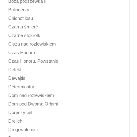
Boża podszewka II
Bulionerzy
Chichot losu
Czarna śmierć
Czarne stokrotki
Cisza nad rozlewiskiem
Czas Honoru
Czas Honoru. Powstanie
Defekt
Dewajtis
Determinator
Dom nad rozlewiskiem
Dom pod Dwoma Orłami
Doręczyciel
Drelich
Drogi wolności