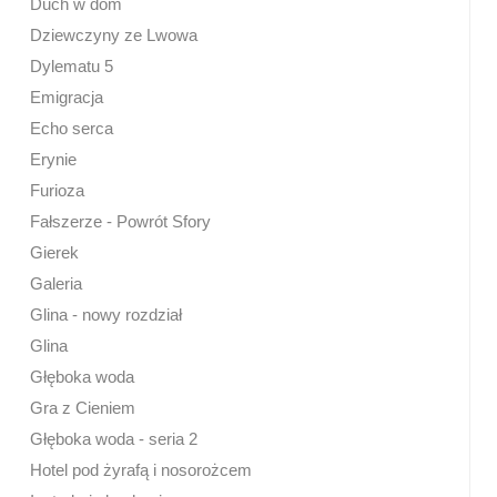
Duch w dom
Dziewczyny ze Lwowa
Dylematu 5
Emigracja
Echo serca
Erynie
Furioza
Fałszerze - Powrót Sfory
Gierek
Galeria
Glina - nowy rozdział
Glina
Głęboka woda
Gra z Cieniem
Głęboka woda - seria 2
Hotel pod żyrafą i nosorożcem