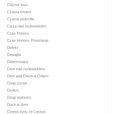
Chichot losu
Czarna śmierć
Czarne stokrotki
Cisza nad rozlewiskiem
Czas Honoru
Czas Honoru. Powstanie
Defekt
Dewajtis
Determinator
Dom nad rozlewiskiem
Dom pod Dwoma Orłami
Doręczyciel
Drelich
Drogi wolności
Duch w dom
Dziewczyny ze Lwowa