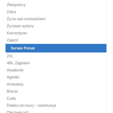
Złotopolscy
Zołza
Życie nad rozlewiskiem
Życiowe wybory
Kamerdyner
Zajazd
Seriale Polsat
2XL
48h. Zaginieni
Akademik
Agentki
Ambulans
Bracia
Cuda
Daleko od noszy - reanimacja
Dlaczego ja?