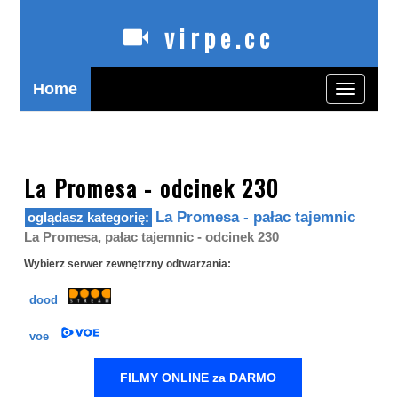
virpe.cc
Home
Toggle
navigatio
oglądaj polskie seriale online zagranicą bez limitów
La Promesa - odcinek 230
La Promesa - pałac tajemnic
La Promesa, pałac tajemnic - odcinek 230
Wybierz serwer zewnętrzny odtwarzania:
dood
voe
FILMY ONLINE za DARMO