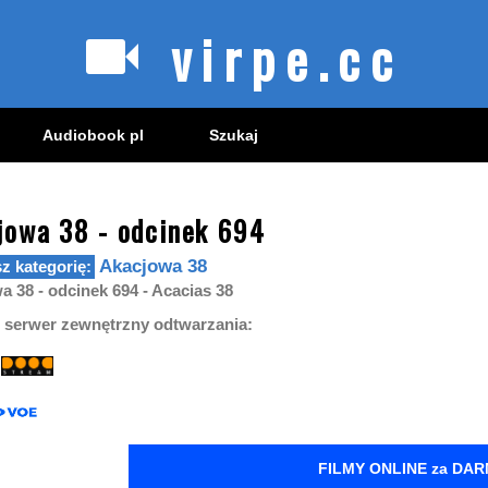
virpe.cc
Audiobook pl
Szukaj
jowa 38 - odcinek 694
Akacjowa 38
a 38 - odcinek 694 - Acacias 38
 serwer zewnętrzny odtwarzania:
FILMY ONLINE za DA