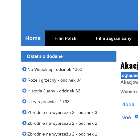
Home
Film Polski
Film zagraniczny
oglądaj polskie seriale online zagranicą bez limitów
Ostatnio dodane
Akac
Na Wspólnej - odcinek 4262
Róże i grzechy - odcinek 34
Akacjow
Historia Juany - odcinek 62
Wybierz
Ukryta prawda - 1763
dood
Zbrodnie na wybrzeżu 2 - odcinek 3
voe
Zbrodnie na wybrzeżu 2 - odcinek 2
Zbrodnie na wybrzeżu 2 - odcinek 1